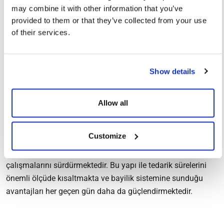
Akademi’nin teknik eğitim programları ile sektördeki
may combine it with other information that you’ve
profesyonellerin ve iş ortaklarımızın bilgi birikimini
provided to them or that they’ve collected from your use
artırıyoruz.
of their services.
CW Enerji’nin Türkiye genelindeki güçlü tedarik altyapısı
sayesinde son kullanıcılara hızlı lojistik ve stoktan teslim
Show details
imkânı sunuyoruz. Böylece projelerin zamanında ve eksiksiz
tamamlanmasını sağlarken, katma değerli çözümlerimizle
Allow all
fark yaratıyoruz.
CW Enerji, solar hücre ve alüminyum profil gibi güneş paneli
Customize
üretiminde kullanılan temel hammaddeleri kendi bünyesinde
üreterek tam entegre üretim kampüsü olma vizyonuyla
çalışmalarını sürdürmektedir. Bu yapı ile tedarik sürelerini
önemli ölçüde kısaltmakta ve bayilik sistemine sunduğu
avantajları her geçen gün daha da güçlendirmektedir.