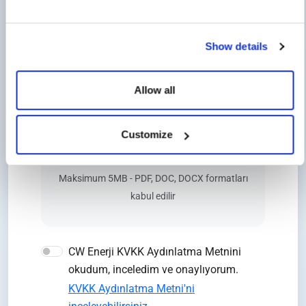
CV Yükle (PDF, DOC, DOCX)
Show details
Allow all
Customize
CV dosyanızı sürükleyin veya
buraya
tıklayın
Maksimum 5MB - PDF, DOC, DOCX formatları
kabul edilir
CW Enerji KVKK Aydınlatma Metnini
okudum, inceledim ve onaylıyorum.
KVKK Aydınlatma Metni'ni