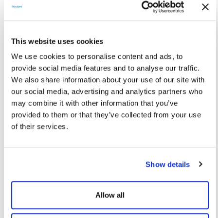
kesintisiz enerji sağlar. Hem bireysel kullanım hem de
profesyonel ihtiyaçlar için ideal bir çözümdür.
Ankara’da Easy Life Taşınabilir Sistem
This website uses cookies
Kullanmanın Avantajları
We use cookies to personalise content and ads, to
provide social media features and to analyse our traffic.
Ankara, yıl boyunca ortalama 2500 saat güneşlenme
We also share information about your use of our site with
süresiyle taşınabilir güneş enerjisi sistemlerinin yüksek
our social media, advertising and analytics partners who
verimlilikle çalışmasını sağlar. Mogan ve Eymir göllerinde
may combine it with other information that you’ve
vakit geçirenler, Kızılcahamam ve Beypazarı çevresinde
provided to them or that they’ve collected from your use
doğa yürüyüşleri yapanlar, Gölbaşı ve çevresindeki kırsal
of their services.
alanlarda kamp kuranlar için enerji ihtiyacını karşılamak çok
kolaydır. Artan enerji maliyetleri ve şebeke erişiminin kısıtlı
olduğu bölgeler düşünüldüğünde,
Easy Life sistemler
hem
Show details
ekonomik hem de çevre dostu bir tercih sunar.
CW Plus Ankara ile Anahtar Teslim
Allow all
Easy Life Taşınabilir Sistem Kurulumu