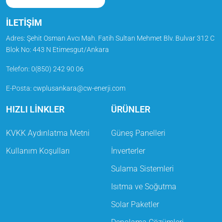
İLETİŞİM
Adres:
Şehit Osman Avcı Mah. Fatih Sultan Mehmet Blv. Bulvar 312 C
Blok No: 443 N Etimesgut/Ankara
Telefon
:
0(850) 242 90 06
E-Posta
:
cwplusankara@cw-enerji.com
HIZLI LİNKLER
ÜRÜNLER
KVKK Aydınlatma Metni
Güneş Panelleri
Kullanım Koşulları
İnverterler
Sulama Sistemleri
Isıtma ve Soğutma
Solar Paketler