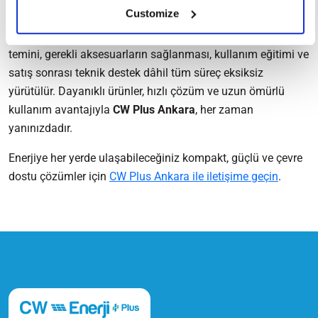
Customize
CW Plus Ankara
, enerji ihtiyacınıza uygun
taşınabilir güneş
enerji sistemi
için ücretsiz danışmanlık hizmeti sunar. Ürün
temini, gerekli aksesuarların sağlanması, kullanım eğitimi ve
satış sonrası teknik destek dâhil tüm süreç eksiksiz
yürütülür. Dayanıklı ürünler, hızlı çözüm ve uzun ömürlü
kullanım avantajıyla
CW Plus Ankara
, her zaman
yanınızdadır.
Enerjiye her yerde ulaşabileceğiniz kompakt, güçlü ve çevre
dostu çözümler için
CW Plus Ankara ile iletişime geçin
.