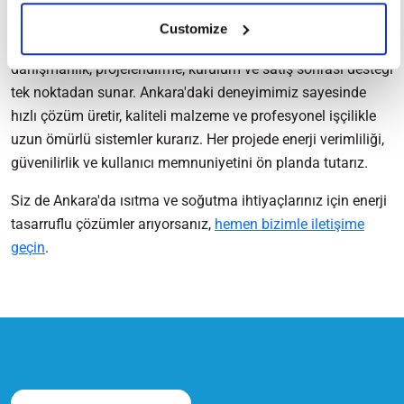
Pompası Sistemi Kurulumu
Customize
CW Plus Ankara
, ısı pompası projelerinde keşif,
danışmanlık, projelendirme, kurulum ve satış sonrası desteği
tek noktadan sunar. Ankara'daki deneyimimiz sayesinde
hızlı çözüm üretir, kaliteli malzeme ve profesyonel işçilikle
uzun ömürlü sistemler kurarız. Her projede enerji verimliliği,
güvenilirlik ve kullanıcı memnuniyetini ön planda tutarız.
Siz de Ankara'da ısıtma ve soğutma ihtiyaçlarınız için enerji
tasarruflu çözümler arıyorsanız,
hemen bizimle iletişime
geçin
.