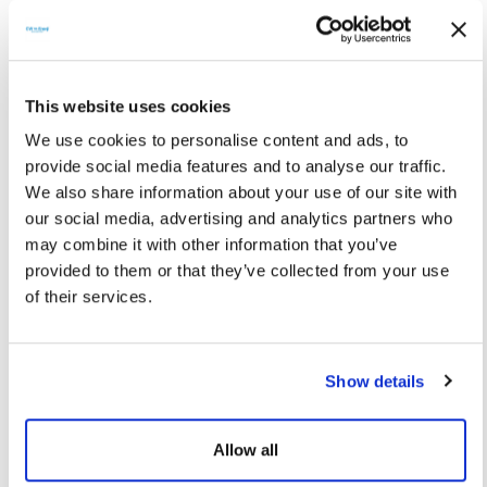
verimli bir çözümdür.
Ankara'da Isı Pompası Sistemleri
Kullanmanın Avantajları
This website uses cookies
Ankara'nın sert kara iklimi, kışın uzun süreli ısınma, yazın ise
We use cookies to personalise content and ads, to
provide social media features and to analyse our traffic.
serinletme ihtiyacını beraberinde getirir.
Ankara ısı pompası
We also share information about your use of our site with
sistemleri, bu iki ihtiyacı tek bir çözümle karşılayarak enerji
our social media, advertising and analytics partners who
maliyetlerinde önemli tasarruf sağlar. Artan elektrik fiyatları
may combine it with other information that you’ve
karşısında yüksek verimlilik sunan bu sistemler, hem
provided to them or that they’ve collected from your use
konutlarda hem de oteller, yüzme havuzları, spor tesisleri ve
of their services.
sanayi alanlarında yaygın olarak tercih edilmektedir. Ayrıca,
tarımsal üretimin yoğun olduğu ilçelerde de ısı pompalarının
kullanımı giderek artmaktadır. Türkiye genelinde enerji
Show details
verimliliğini destekleyen teşvikler ise Ankara'daki yatırımları
daha avantajlı hale getirmektedir.
Allow all
CW Plus Ankara ile Anahtar Teslim Isı