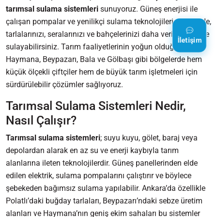
tarımsal sulama sistemleri
sunuyoruz. Güneş enerjisi ile
çalışan pompalar ve yenilikçi sulama teknolojileri sayesinde,
tarlalarınızı, seralarınızı ve bahçelerinizi daha verimli şekilde
İletişim
sulayabilirsiniz. Tarım faaliyetlerinin yoğun olduğu Polatlı,
Haymana, Beypazarı, Bala ve Gölbaşı gibi bölgelerde hem
küçük ölçekli çiftçiler hem de büyük tarım işletmeleri için
sürdürülebilir çözümler sağlıyoruz.
Tarımsal Sulama Sistemleri Nedir,
Nasıl Çalışır?
Tarımsal sulama sistemleri
; suyu kuyu, gölet, baraj veya
depolardan alarak en az su ve enerji kaybıyla tarım
alanlarına ileten teknolojilerdir. Güneş panellerinden elde
edilen elektrik, sulama pompalarını çalıştırır ve böylece
şebekeden bağımsız sulama yapılabilir. Ankara’da özellikle
Polatlı’daki buğday tarlaları, Beypazarı’ndaki sebze üretim
alanları ve Haymana’nın geniş ekim sahaları bu sistemler