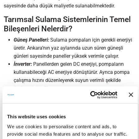
sayesinde daha düşük maliyetle sulanabilmektedir.
Tarımsal Sulama Sistemlerinin Temel
Bileşenleri Nelerdir?
Güneş Panelleri:
Sulama pompaları için gerekli enerjiyi
üretir. Ankara’nın yaz aylarında uzun süren güneşli
günleri sayesinde paneller yüksek verimle çalışır.
İnverter:
Panellerden gelen DC enerjiyi, pompaların
kullanabileceği AC enerjiye dönüştürür. Ayrıca pompa
çalışma hızını düzenleyerek suyun verimli şekilde
iletilmesini sağlar.
Sulama Pompası:
Suyu kaynaktan çekip tarlaya taşır.
Bölgenin arazi yapısına ve ürün tipine göre farklı
kapasite seçenekleri bulunur.
This website uses cookies
Boru ve Dağıtım Hattı:
Suyun tarım alanında eşit şekilde
We use cookies to personalise content and ads, to
dağılmasını sağlar. Damla sulama, yağmurlama veya
provide social media features and to analyse our traffic.
salma sulama yöntemlerine göre tasarlanır.