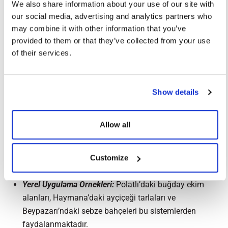
We also share information about your use of our site with
Kontrol ve Otomasyon Ünitesi:
Sulama süresi, debi ve
our social media, advertising and analytics partners who
pompa çalışma düzenini kontrol eder. Böylece hem su
may combine it with other information that you’ve
hem enerji tasarrufu sağlanır.
provided to them or that they’ve collected from your use
of their services.
Ankara’da Tarımsal Sulama
Sistemlerinin Avantajları
Güneşlenme Avantajı:
Ankara, yıllık ortalama 2500
Show details
saatlik güneşlenme süresiyle güneş enerjili sulama için
elverişlidir.
Allow all
Enerji Tasarrufu:
Elektrik şebekesinden bağımsız
çalışarak işletme maliyetlerini azaltır.
Verimli Üretim:
Kontrollü sulama sayesinde ürün
Customize
kalitesi ve verim artar.
Yerel Uygulama Örnekleri:
Polatlı’daki buğday ekim
alanları, Haymana’daki ayçiçeği tarlaları ve
Beypazarı’ndaki sebze bahçeleri bu sistemlerden
faydalanmaktadır.